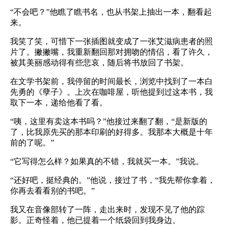
“不会吧？”他瞧了瞧书名，也从书架上抽出一本，翻看起
来。
我笑了笑，可惜下一张插图就变成了一张艾滋病患者的照
片了。撇撇嘴，我重新翻回那对拥吻的情侣，看了许久，
被其美丽感动得有些悲哀，随后将书放回了书架。
在文学书架前，我停留的时间最长，浏览中找到了一本白
先勇的《孽子》。上次在咖啡屋，听他提到过这本书，我
取下一本，递给他看了看。
“咦，这里有卖这本书吗？”他接过来翻了翻，“是新版的
了，比我原先买的那本印刷的好得多。我那本大概是十年
前的了呢。”
“它写得怎么样？如果真的不错，我就买一本。”我说。
“还好吧，挺经典的。”他说，接过了书，“我先帮你拿着，
你再去看看别的书吧。”
我又在音像部转了一阵，走出来时，发现不见了他的踪
影。正奇怪着，他已提着一个纸袋回到我身边。