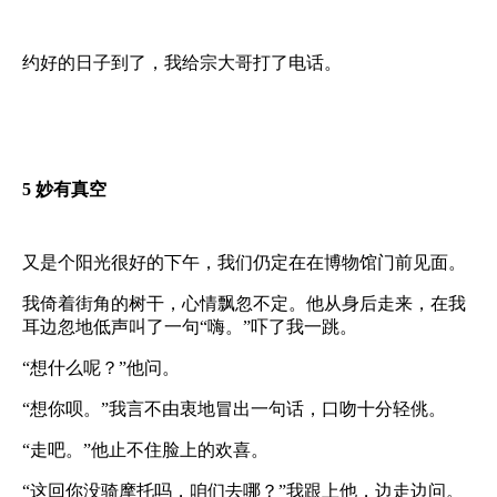
约好的日子到了，我给宗大哥打了电话。
5
妙有真空
又是个阳光很好的下午，我们仍定在在博物馆门前见面。
我倚着街角的树干，心情飘忽不定。他从身后走来，在我
耳边忽地低声叫了一句“嗨。”吓了我一跳。
“想什么呢？”他问。
“想你呗。”我言不由衷地冒出一句话，口吻十分轻佻。
“走吧。”他止不住脸上的欢喜。
“这回你没骑摩托吗，咱们去哪？”我跟上他，边走边问。