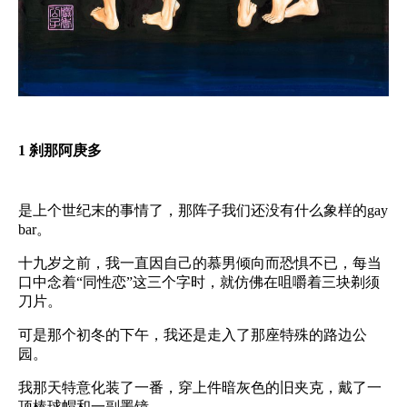
1
刹那阿庚多
是上个世纪末的事情了，那阵子我们还没有什么象样的
gay
bar
。
十九岁之前，我一直因自己的慕男倾向而恐惧不已，每当
口中念着“同性恋”这三个字时，就仿佛在咀嚼着三块剃须
刀片。
可是那个初冬的下午，我还是走入了那座特殊的路边公
园。
我那天特意化装了一番，穿上件暗灰色的旧夹克，戴了一
顶棒球帽和一副墨镜。