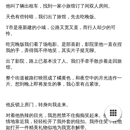
他叫了辆出租车，找到一家小旅馆订了间双人房间。
天色有些转暗，我们出了旅馆，先去吃晚饭。
T
市是座新建的小城，公路又宽又直，而行人却少的可
怜。
吃完晚饭我们看了场电影。是部喜剧，影院里他一直在捏
我的手，弄得我不停地笑，其实片子挺无聊。
出了影院，路上已基本没了人。我们手牵手散步着走回旅
馆。
整个街道被路灯映照成了橘黄色，和夜空中的月光连作一
片。想到晚上即将发生的事，我心里有点紧张。
他反锁上房门，转身向我走来。
对着他热辣的目光，我忽然禁不住痴痴笑起来。他满是柔
情地靠近我，轻轻松开了我外套的纽扣。我停住笑，任他
如打开一件精美礼物似地为我宽衣解带。