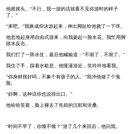
他摇摇头。“不行，我一游的话就看不见你游时的样子
了。”
“来吧。”我换成仰泳游起来，伸出脚趾给他挠了一下痒。
他忽地起身用自由式游来，向我扬起一脸水花。我忙用脚
踏水反击。
我们打了一阵水仗，最后他喊输道：“不闹了，不闹了。”
我住了手，踩着水歇息。他慢漫游近，笑吟吟地看我。
“你身材很好吗，不象个有孩子的人。”我冲他做了个鬼
脸。
“好啊，这种话你也说得出口。”
他哈哈笑着，脸上褪去了先前的沉郁和沧桑。
“时间不早了，你饿不饿？”游了几个来回后，他问我。