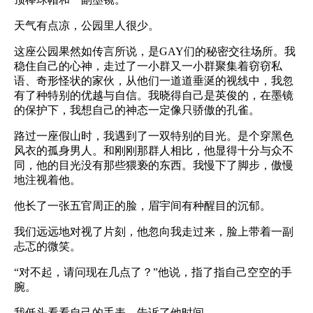
天气有点凉，公园里人很少。
这座公园果然如传言所说，是
GAY
们的秘密交往场所。我
稳住自己的心神，走过了一小群又一小群聚集着窃窃私
语、奇形怪状的家伙，从他们一道道垂涎的视线中，我忽
有了种特别的优越与自信。我晓得自己是英俊的，在墨镜
的保护下，我想自己的神态一定像只骄傲的孔雀。
路过一座假山时，我遇到了一双特别的目光。是个穿黑色
风衣的孤身男人。和刚刚那群人相比，他显得十分与众不
同，他的目光没有那些猥亵的东西。我慢下了脚步，傲慢
地注视着他。
他长了一张五官周正的脸，眉宇间有种醒目的沉郁。
我们远远地对视了片刻，他忽向我走过来，脸上带着一副
忐忑的微笑。
“对不起，请问现在几点了？”他说，指了指自己空空的手
腕。
我低头看看自己的手表，告诉了他时间。