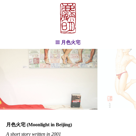
月色火宅
月色火宅
(Moonlight in Beijing)
A short story written in 2001