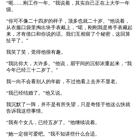
“呃……刚工作一年。”我说着，其实自己正在上大学一年
级。
“你可不像二十四岁的样子，顶多也就二十岁。”他说着，
从衣服口袋里掏出块手表戴上，“喏，刚刚我是将手表藏起
来，才有借口和你说的话。我们互相留了个秘密，这回算
扯平了。”
我笑了笑，觉得他很有趣。
“我比你大，大许多。”他说，眉宇间的沉郁浓重起来，“我
今年已经三十二岁了。”
我一向不会看别人的年龄，不过他看上去并不显老。
“我已经结婚了。”他又说。
我沉默了一阵，并不是有所失望，只是奇怪于他这么快就
告诉我这些事情。
“我有个女儿，已经五岁了。”他继续说着。
“她一定很可爱吧。”我不知讲些什么合适。