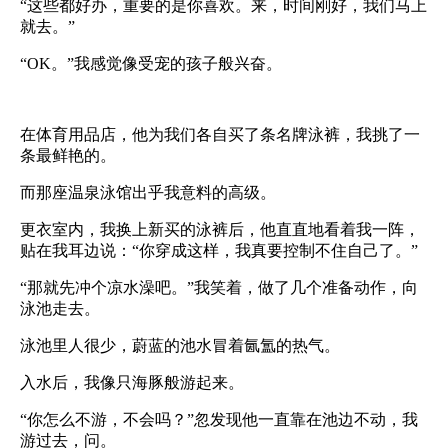
“这些都好办，重要的是你喜欢。来，时间刚好，我们马上
就去。”
“
OK
。”我感觉像受宠的孩子般兴奋。
在体育用品店，他为我们各自买了条名牌泳裤，我挑了一
条最鲜艳的。
而那座温泉泳馆出乎我意料的高级。
更衣室内，我换上新买的泳裤后，他直直地看着我一阵，
贴在我耳边说：“你穿成这样，我真要控制不住自己了。”
“那就先冲个凉水澡吧。”我笑着，做了几个准备动作，向
泳池走去。
泳池里人很少，蔚蓝的池水冒着氤氲的热气。
入水后，我像只海豚般游起来。
“你怎么不游，不会吗？”忽发现他一直靠在池边不动，我
游过去，问。