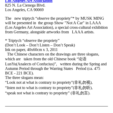
Los Angeles Art Association
825 N. La Cienega Blvd.
Los Angeles, CA 90069
The new triptych “observe the propriety”* by MUSK MING
will be presented in the group Show "Not A Car" in LAAA
(Los Angeles Art Association), a special cross-cultural exhibition
from Germany, alongside artworks from LAAA artists.
* Triptych “observe the propriety”
(Don’t Look – Don’t Listen – Don’t Speak)
Ink on paper, 40x60cm x 3, 2011
The Chinese characters on the drawings are three slogans,
which are taken from the old Chinese book “论语
LunYu(Analects of Confucius)”, written during the Spring and
Autumn Period through the Warring States Period (ca. 475
BCE - 221 BCE).
The three slogans mean:
“Look not at what is contrary to propriety”(非礼勿视),
“listen not to what is contrary to propriety”(非礼勿听),
“speak not what is contrary to propriety” (非礼勿言).