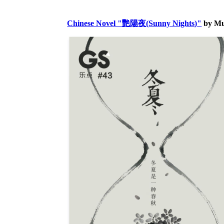
Chinese Novel "
艷陽夜
(
Sunny Nights
)"
by
Mu