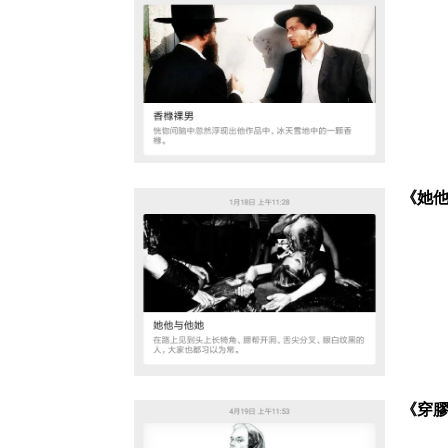
《她
《穿