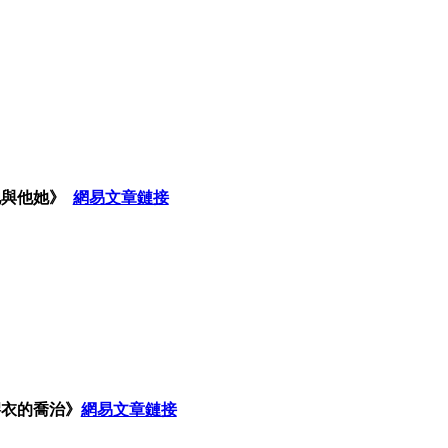
他與他她》
網易文章鏈接
膠衣的喬治》
網易文章鏈接