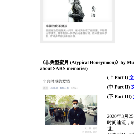
《
非典型蜜月
(
Atypical Honeymoon
)》by Mus
about SARS memories)
(
上
Part I)
(
中
Part II)
(
下
Part III)
2020年3月2
时间速流，
世。