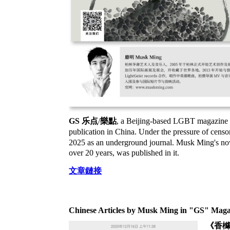
GS
乐点
/
樂點
, a Beijing-based LGBT magazine si
publication in China. Under the pressure of censo
2025 as an underground journal. Musk Ming's n
over 20 years, was published in it.
文章鏈接
Chinese Articles by
Musk Ming
in
"GS" Maga
《
香