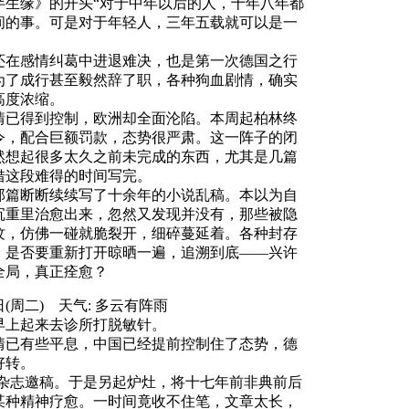
半生缘》的开头“对于中年以后的人，十年八年都
间的事。可是对于年轻人，三年五载就可以是一
还在感情纠葛中进退难决，也是第一次德国之行
为了成行甚至毅然辞了职，各种狗血剧情，确实
高度浓缩。
情已得到控制，欧洲却全面沦陷。本周起柏林终
令，配合巨额罚款，态势很严肃。这一阵子的闭
然想起很多太久之前未完成的东西，尤其是几篇
借这段难得的时间写完。
那篇断断续续写了十余年的小说乱稿。本以为自
沉重里治愈出来，忽然又发现并没有，那些被隐
纹，仿佛一碰就脆裂开，细碎蔓延着。各种封存
，是否要重新打开晾晒一遍，追溯到底——兴许
全局，真正痊愈？
5日(周二) 天气: 多云有阵雨
早上起来去诊所打脱敏针。
情已有些平息，中国已经提前控制住了态势，德
好转。
点杂志邀稿。于是另起炉灶，将十七年前非典前后
某种精神疗愈。一时间竟收不住笔，文章太长，