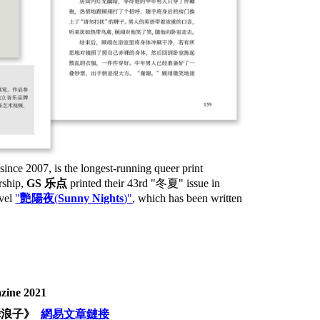
nce 2007, is the longest-running queer print
rship,
GS 乐点
printed their 43rd "冬夏" issue in
ovel
"
艷陽夜
(
Sunny Nights
)"
, which has been written
zine
2021
櫞浪子
》
網易文章鏈接