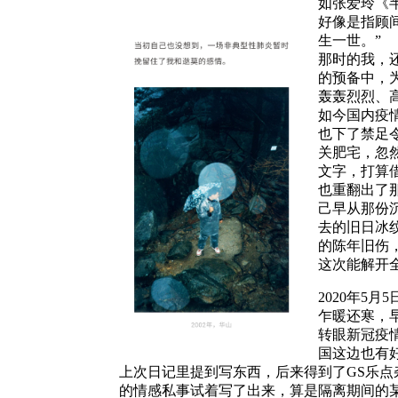
如张爱玲《
好像是指顾
生一世。”
那时的我，
的预备中，
轰轰烈烈、
如今国内疫
也下了禁足
关肥宅，忽
文字，打算
也重翻出了
己早从那份
去的旧日冰
的陈年旧伤
这次能解开
2020年5月
乍暖还寒，
转眼新冠疫
国这边也有
上次日记里提到写东西，后来得到了GS乐
的情感私事试着写了出来，算是隔离期间的