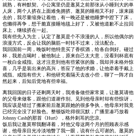
就熟，有种默契。小公寓里仍是逖莫之前那张从小睡到大的单
人床，两个人挤在上面难免拥挤。逖莫的睡相又不好，滚来踢
去的，我尽量缩身让着他，有一晚还是被他睡梦中蹬下了床，
也懒得再争，想干脆直接睡地毯上好了，又被他道歉不止拉回
床上，继续挤在一起。
我有些先入为主，认定了逖莫是个不浪漫的人，所以他偶尔的
浪漫方式，反会让我的脑筋一时转不过来，没法配合。
我回国前一周，晚饭时他特意买了香槟酒，给各自倒好。碰过
杯，我差点喝时，被他制止，原来自己太大意，没看到杯底有
一枚白金戒指。这才注意到他有些紧张的脸，我却并未格外惊
喜，几乎是装出来的高兴，答应了他的求婚，让他牵着手戴上
戒指。戒指有些大，和他研究着隔天去改小些，聊了一阵才自
然起来，后知后觉地有些幸福。
离我回国的日子还剩两天时，我准备做些家常菜，让逖莫请他
的父母来做客，跟他们道谢作别。见到他母亲时却有些惊讶，
我应该是错过了搬家前后逖莫跟她的很多争执，他母亲对我竟
已经完全没了好脸色。整顿饭吃得很沉默，广播里凑巧放着
Johnny Cash的那首《Hurt》，格外刺耳的悲凉。
饭后我让逖莫帮我翻译着，对他父母这两个月的照顾表示感
谢，他母亲目光冷淡地瞥了我一眼，说有什么可谢的。逖莫的