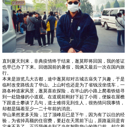
直到夏天到来，非典疫情终于结束，逖莫即将回国，我的签证
也早已办了下来。回德国前的暑假，我俩又最后一次在国内旅
行。
本来是游览几大古都，途中逖莫却对古城古庙失了兴趣，于是
临时改变路线去了华山。上山时也还是为了省钱没坐缆车，一
路各种道家风景，逖莫喜欢探险，在半山的小路上爬着铁链寻
到一处隐修的小道观。在道观前刚好下起了小雨，便躲在屋檐
下跟道士攀谈了几句，道士难得见到生人，很热情问我事情，
却都是隔着至少一二十年前的消息。
华山果然更多天险，过了顶峰后已是下午，因为有了以往的经
验，为省掉高额的住宿费，要赶在天黑前下山，原路返回是肯
定来不及了。正巧我俩走到了当年智取华山的路口前，却立着