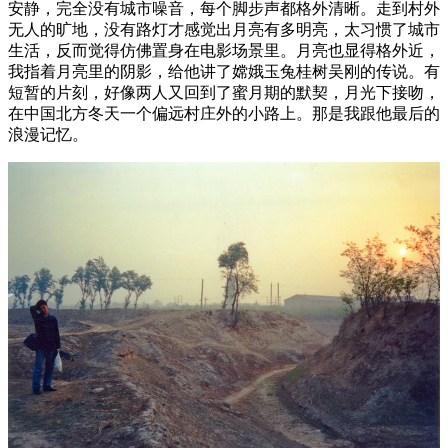
安静，完全没有城市噪音，每个脚步声都格外清晰。走到村外
无人的旷地，没有路灯才感觉出月亮有多明亮，太习惯了城市
生活，反而觉得仿佛置身在电影场景里。月亮也显得格外近，
我指着月亮里的阴影，给他讲了嫦娥玉兔桂树吴刚的传说。有
短暂的片刻，好像两人又回到了蜜月期的默契，月光下接吻，
在中国北方冬天一个偏远村庄外的小路上。那是我跟他最后的
浪漫记忆。