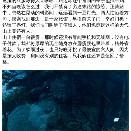
透湿的衣服冻得人直哆嗦，路边却连个避雨的亭子也找不到。
不知当晚该怎么过，我们不禁有了穷途末路的惊恐。正踌躇
中，忽然在晃动的树影间，远远看到一豆灯光。两人忙沿着方
向，摸索找到那边，是一家旅馆，早提前关了门，幸好门檐下
还留了盏灯。我们拍门叫醒了值班人，他们也惊讶这样的天气
山上竟还有人。
山上住宿一向很贵，那时候还没有智能手机和无线网，没有电
子付款，我都将厚厚的现金随身放在霹雳腰包里带着，格外省
着花。为了躲雨过夜，也只好咬牙挑了最便宜的六人间，因为
是按人收费，房间没有别的住客，只我俩住还算是值回了价
格。