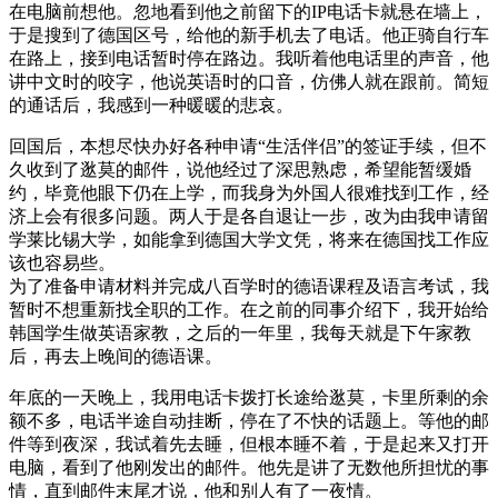
在电脑前想他。忽地看到他之前留下的IP电话卡就悬在墙上，
于是搜到了德国区号，给他的新手机去了电话。他正骑自行车
在路上，接到电话暂时停在路边。我听着他电话里的声音，他
讲中文时的咬字，他说英语时的口音，仿佛人就在跟前。简短
的通话后，我感到一种暖暖的悲哀。
回国后，本想尽快办好各种申请“生活伴侣”的签证手续，但不
久收到了逖莫的邮件，说他经过了深思熟虑，希望能暂缓婚
约，毕竟他眼下仍在上学，而我身为外国人很难找到工作，经
济上会有很多问题。两人于是各自退让一步，改为由我申请留
学莱比锡大学，如能拿到德国大学文凭，将来在德国找工作应
该也容易些。
为了准备申请材料并完成八百学时的德语课程及语言考试，我
暂时不想重新找全职的工作。在之前的同事介绍下，我开始给
韩国学生做英语家教，之后的一年里，我每天就是下午家教
后，再去上晚间的德语课。
年底的一天晚上，我用电话卡拨打长途给逖莫，卡里所剩的余
额不多，电话半途自动挂断，停在了不快的话题上。等他的邮
件等到夜深，我试着先去睡，但根本睡不着，于是起来又打开
电脑，看到了他刚发出的邮件。他先是讲了无数他所担忧的事
情，直到邮件末尾才说，他和别人有了一夜情。