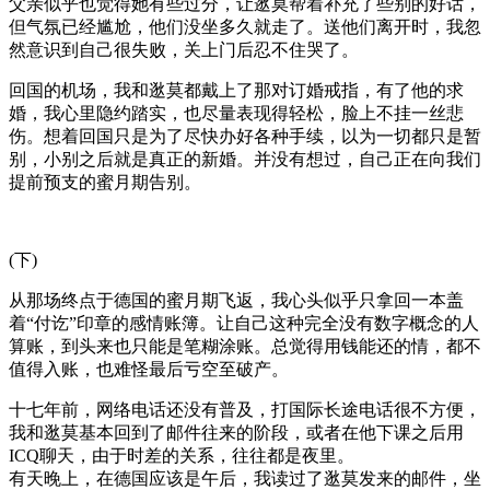
父亲似乎也觉得她有些过分，让逖莫帮着补充了些别的好话，
但气氛已经尴尬，他们没坐多久就走了。送他们离开时，我忽
然意识到自己很失败，关上门后忍不住哭了。
回国的机场，我和逖莫都戴上了那对订婚戒指，有了他的求
婚，我心里隐约踏实，也尽量表现得轻松，脸上不挂一丝悲
伤。想着回国只是为了尽快办好各种手续，以为一切都只是暂
别，小别之后就是真正的新婚。并没有想过，自己正在向我们
提前预支的蜜月期告别。
(下)
从那场终点于德国的蜜月期飞返，我心头似乎只拿回一本盖
着“付讫”印章的感情账簿。让自己这种完全没有数字概念的人
算账，到头来也只能是笔糊涂账。总觉得用钱能还的情，都不
值得入账，也难怪最后亏空至破产。
十七年前，网络电话还没有普及，打国际长途电话很不方便，
我和逖莫基本回到了邮件往来的阶段，或者在他下课之后用
ICQ聊天，由于时差的关系，往往都是夜里。
有天晚上，在德国应该是午后，我读过了逖莫发来的邮件，坐