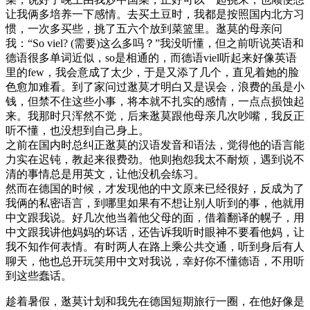
让我俩多培养一下感情。去买土豆时，我都是按照国内北方习
惯，一次多买些，挑了五六个放到菜篮里。逖莫的母亲问
我：“So viel? (需要)这么多吗？”我没听懂，但之前听说英语和
德语很多单词近似，so是相通的，而德语viel听起来好像英语
里的few，我会意成了太少，于是又添了几个，直见着她的脸
色愈加难看。到了家问过逖莫才明白又是误会，浪费的虽是小
钱，但禁不住这些小事，将本就不扎实的感情，一点点损蚀起
来。我那时只浑然不觉，后来逖莫跟他母亲几次吵嘴，我反正
听不懂，也没想到自己身上。
之前在国内时总纠正逖莫的汉语发音和语法，觉得他的语言能
力实在迟钝，教起来很费劲。他则抱怨我太不耐烦，遇到说不
清的事情总是用英文，让他没机会练习。
然而在德国的时候，才发现他的中文原来已经很好，反成为了
我俩的私密语言，到哪里如果有不想让别人听到的事，他就用
中文跟我说。好几次他当着他父母的面，借着翻译的幌子，用
中文跟我讲他妈妈的坏话，还告诉我听时眼神不要看他妈，让
我不知作何表情。有时两人在路上乘公共交通，听到身后有人
聊天，他也总开玩笑用中文对我说，幸好你不懂德语，不用听
到这些蠢话。
趁着暑假，逖莫计划和我先在德国短期旅行一圈，在他好像是