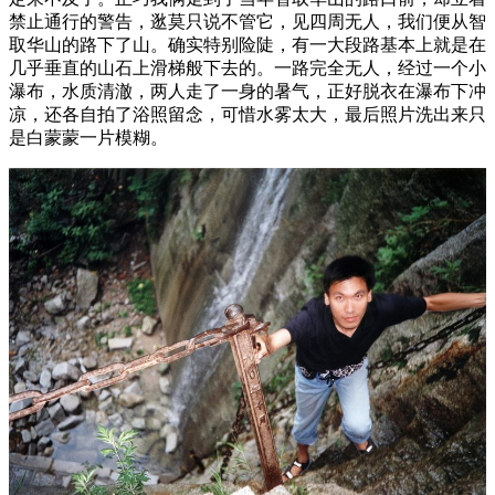
禁止通行的警告，逖莫只说不管它，见四周无人，我们便从智
取华山的路下了山。确实特别险陡，有一大段路基本上就是在
几乎垂直的山石上滑梯般下去的。一路完全无人，经过一个小
瀑布，水质清澈，两人走了一身的暑气，正好脱衣在瀑布下冲
凉，还各自拍了浴照留念，可惜水雾太大，最后照片洗出来只
是白蒙蒙一片模糊。