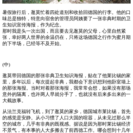
暑假旅行后，逖莫忙着四处道别和收拾回德国的行李。他的口
味总是独特，特意向宿舍的管理员阿姨要了一张非典时期的卫
生知识宣传海报，作为纪念。
那时我是头一次出国，而且要去见逖莫的父母，心里自然紧
张，幸好两人世界的余温仍在，只将这场德国之行作为蜜月期
的下半场，已经等不及开始。
(中)
逖莫带回德国的那张非典卫生知识海报，贴在了他莱比锡的家
里，多年以后，每次提起非典，我都会下意识想到他卧室墙上
的那张海报。当时对着那张海报，我常常会想，如果没有那场
意外的隔离，也许两人早就分手了，也就没有后来多出来的一
大截故事。
从法兰克福转飞机，到了逖莫的家乡，德国城市莱比锡，首先
的感觉是安静。从小习惯了人口大国的喧嚣，从未见过那么半
空的城市，几乎有非典的既视感。据说是因为那时莱比锡经济
不景气，有本事的人大多搬去了前西德工作。哪会想到十几年