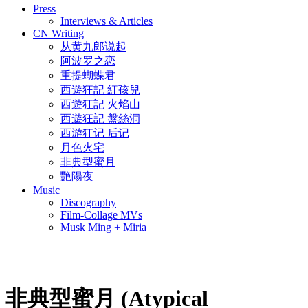
Press
Interviews & Articles
CN Writing
从黄九郎说起
阿波罗之恋
重提蝴蝶君
西遊狂記 紅孩兒
西遊狂記 火焰山
西遊狂記 盤絲洞
西游狂记 后记
月色火宅
非典型蜜月
艷陽夜
Music
Discography
Film-Collage MVs
Musk Ming + Miria
非典型蜜月
(Atypical