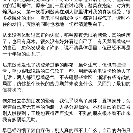
欢的近期邮件。原来他们一直在讨论我，逖莫在抱怨，对方则
煽风点火，第一次看到逖莫在别人那里讲对我的真实感受，很
多妖魔化的用词，看来平时跟我争吵时都算很客气了。读时不
住的发抖，震惊的同时也忽地一切都清楚明白了。
从来没有体验过真正的失眠，那种彻夜无眠的感觉，真的经历
了，也只有麻木。很久没有好好看过自己了，有天我看着镜中
的自己，忽然发现老了许多，说不清具体哪里，但已经不再是
一个年轻的面孔了。
后来逖莫发现了我登录过他的邮箱，虽然生气，但也有些理
亏，至少跟我说话的口气软了一些。用新买的电话卡给他去了
电话，两人都强忍着怒气，不去碰那些雷区，渐渐有些冷战的
局面，仿佛整个长长的蜜月期并未改变什么，又回到了最初的
僵持状态。
偶尔出去参加朋友的聚会，我似乎脱离了身体，置神身外，旁
观着自己若无其事的伪装，人格分裂似的。不想自己的伤口被
别人触摸到，干脆包裹得严严实实，不熟的朋友根本看不出来
我有多阴暗无助。
早已经习惯了独自疗伤，别人真的帮不上什么，自己的内伤只