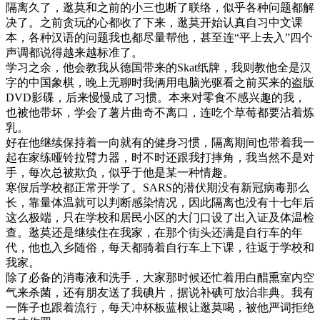
隔离久了，逖莫和之前的小三也断了联络，似乎各种问题都解
决了。之前贪玩的心都收了下来，逖莫开始认真自习中文课
本，各种汉语的问题我也都尽量帮他，甚至连“平上去入”四个
声调都说得越来越标准了。
学习之余，他会教我从德国带来的Skat纸牌，我则教他全是汉
字的中国象棋，晚上无聊时我俩用电脑光驱看之前买来的盗版
DVD影碟，后来慢慢成了习惯。本来对零食不感兴趣的我，
也被他带坏，学会了薯片曲奇不离口，连吃个草莓都要沾着炼
乳。
好在他继续保持着一向就有的健身习惯，隔离期间也带着我一
起在家练哑铃拉臂力器，时不时还跟我打摔角，我当然不是对
手，每次总被欺负，似乎于他是某一种情趣。
寒假后学校都正常开学了。SARS的潜伏期没有新冠病毒那么
长，靠量体温就可以判断感染情况，因此隔离也没有十七年后
这么极端，只在学校和居民小区的大门口设了出入证及体温检
查。逖莫还是继续住在我家，在那个街头还满是自行车的年
代，他也入乡随俗，每天都骑着自行车上下课，往返于学校和
我家。
除了必备的消毒液和洗手，大家那时候还忙着用白醋熏室内空
气来杀菌，还有朋友送了我碘片，据说补碘可放治非典。我有
一阵子也跟着流行，每天冲杯板蓝根让逖莫喝，被他严词拒绝