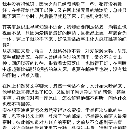
我并没有很惊讶，因为之前已经预感到了一些。整夜没有睡
好，在半夜给他回了邮件，又在网上漫无目的地浏览，总共只
睡了两三个小时，然后很早就起了床，只感到空和累。
其实潜意识里早就知道不适合，我却硬要削足适履，淌着血也
视而不见，只因为爱情是最好的麻药，且极易上瘾，与履合为
一体，穿上了就脱不下来，好像童话故事里让人疯狂跳舞的红
舞鞋。
从德国回来后，独自一人就格外睡不着，对爱依赖太强，呈现
某种戒断反应。在两人曾经共住过的房间里，常会不自觉出
神，回闪琐碎的过往。眼看着太阳落山，也懒得开灯，在黑暗
中想起莱比锡那张拥挤的单人床。逖莫在邮件里也说，没有我
的怀抱，很难入睡。
在网上和逖莫文字聊天，忽然一句话不合，又开始大吵起来，
他半途就直接退出了ICQ。又回到了蜜月期之前的感觉，甚至
更糟，好像面对着一座冰山，怎么解释他都不再听，问他什么
也都不再回答。
实在想不通逖莫怎么忽然变得这么蛮横。于是再次失眠的午
夜，忍不住起来上网，登录了他的邮箱。还是很久前两人最亲
密时，彼此都知道对方账户的密码，之前从不会想到要去查
看，这次总隐约觉着哪里不对劲，登录进去后，读到了他和新