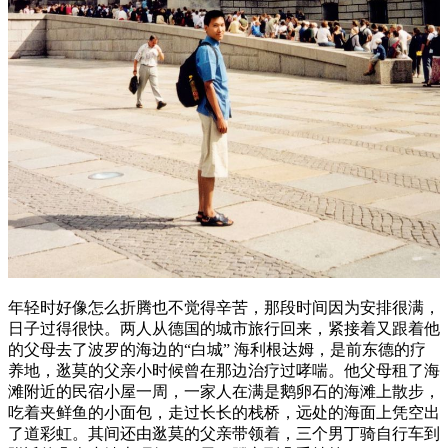
年轻时好像怎么折腾也不觉得辛苦，那段时间因为安排很满，
日子过得很快。两人从德国的城市旅行回来，紧接着又跟着他
的父母去了波罗的海边的“白城” 海利根达姆，是前东德的疗
养地，逖莫的父亲小时候曾在那边治疗过哮喘。他父母租了海
滩附近的民宿小屋一周，一家人在满是鹅卵石的海滩上散步，
吃着夹鲜鱼的小面包，走过长长的栈桥，远处的海面上凭空出
了道彩虹。其间还由逖莫的父亲带领着，三个男丁骑自行车到