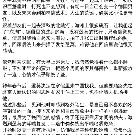
人生就是各种阴差阳错，无数巧合连在一起成了结果。当初认
识巨蟹座时，打死也不会想到，有朝一日自己会交一个德国男
友，以及未来会到柏林搞艺术。人生的荒诞，确实比小说更奇
怪。
跟着朋友们一起去深秋的北戴河，海滩上很多礁石，让我想起
了“东湖”，德语里的波罗的海。没有逖莫的旅行，只会倍觉孤
单。清晨时我独自起来去海边，拍了几张日出时海岸线的照
片，回家后洗出来扫描了发给逖莫。难得他在回信里说他很受
感动。
依然时常失眠，有天早上起床后，我忽然觉得看什么都不顺
眼，不知哪里来的蛮力，把整个房间的家具都挪位，重新搬放
了一遍，心情才似乎顺畅了些。
转年春节后，逖莫决定在寒假里来中国找我。但他要顺路先在
北京去新认识的同志网友家里住上三天，也不让我去机场接
他。
熬过那些后，见到他时却感到格外陌生，是自己最不喜欢的冷
淡刻薄的一面。接下来的是和自己想象中不一样的小别胜新
婚，最后为了挽回他的感情，终于还是要靠床笫间的功夫，激
烈到逖莫的哮喘复发，半途中匆匆找出平喘喷雾救急。
开始时逖莫一直有所抗拒，仿佛我是某种危险诱惑，欺负他意