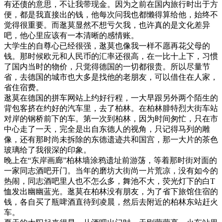
有还债的意思，不让我带现金。因为之前在国内旅行时出于方
便，都是我直接出的钱，他每次问我也都懒得算给他，始终不
觉得很重要。而逖莫显然不想亏欠我，也许真的是文化差异
吧，他心里应该有一本清晰的感情账。
大学生的自尊心已经很强，逖莫也像我一样不愿再花父母的
钱。那时候欧元和人民币的汇率还很高，在一比十上下，习惯
了国内当时的物价，只觉得德国的一切都很贵。所以尽量节
省，去德国的城市也大多是找他的老朋友，可以借住在人家，
省住宿费。
逖莫在德国的拼车网站上约好行程，一大早跟另外两个陌生的
背包客挤在约好的汽车里，去了柏林。在柏林腓特烈大街车站
对岸的钢桥前下的车。第一次到柏林，因为时间匆忙，只在市
中心走了一天，完全是出自东德人的视角，只记得马列的雕
像，还有那时尚未拆除的东德遗迹共和国宫，那一大片的茶色
玻璃给了我很深的印象。
晚上在“东岸画廊”柏林墙涂鸦遗址前游荡，等着那时街对面的
一家同志酒吧开门。当年的磨坊大街尚一片荒凉，没有如今的
热闹，同志酒吧里人也不怎么多，舞池不大，荧光灯下的白T
恤发出幽幽蓝光。逖莫在柏林没有朋友，为了省下旅馆住宿的
钱，各自买了瓶啤酒直待到凌晨，然后去附近的柏林东站赶火
车。