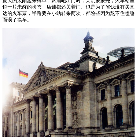
夏天的太阳起来得早，从酒吧出门时，天刚蒙蒙亮，火车站里
也一片未醒的状态，店铺都还关着门。也是为了省钱没有买直
达的火车票，半路要在小站转乘两次，都险些因为熬不住瞌睡
而误了换车。