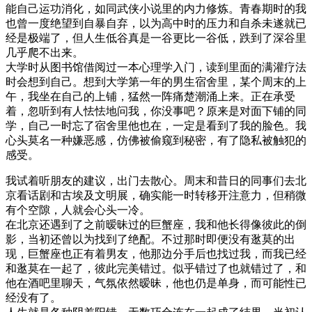
能自己运功消化，如同武侠小说里的内力修炼。青春期时的我
也曾一度绝望到自暴自弃，以为高中时的压力和自杀未遂就已
经是极端了，但人生低谷真是一谷更比一谷低，跌到了深谷里
几乎爬不出来。
大学时从图书馆借阅过一本心理学入门，读到里面的满灌疗法
时会想到自己。想到大学第一年的男生宿舍里，某个周末的上
午，我坐在自己的上铺，猛然一阵痛楚潮涌上来。正在承受
着，忽听到有人怯怯地问我，你没事吧？原来是对面下铺的同
学，自己一时忘了宿舍里他也在，一定是看到了我的脸色。我
心头莫名一种嫌恶感，仿佛被偷窥到秘密，有了隐私被触犯的
感受。
我试着听朋友的建议，出门去散心。周末和昔日的同事们去北
京看话剧和古埃及文明展，确实能一时转移开注意力，但稍微
有个空隙，人就会心头一冷。
在北京还遇到了之前暧昧过的巨蟹座，我和他长得像彼此的倒
影，当初还曾以为找到了绝配。不过那时即便没有逖莫的出
现，巨蟹座也正有着男友，他那边分手后也找过我，而我已经
和逖莫在一起了，彼此完美错过。似乎错过了也就错过了，和
他在酒吧里聊天，气氛依然暧昧，他也仍是单身，而可能性已
经没有了。