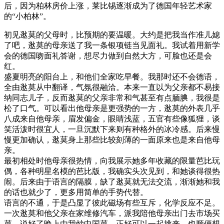
后，因为柏林房价上涨，莱比锡逐渐成为了德国年轻艺术家
的“小柏林”。
初见逖莫的父母时，比预期的要温暖。大约是把我当作准儿媳
了吧，逖莫的母亲送了我一条银项链当见面礼。我试着用新学
会的德国吻面礼答谢，想尽力做到自然大方，可脸也还是会
红。
盛夏明亮的阳台上，和他们全家吃早餐。我那时还不会德语，
全由逖莫从中翻译，气氛很融洽。本来一直以为父亲都不易接
纳同志儿子，反而逖莫的父亲非常和气甚至有点腼腆，我很是
松了口气。可以看出他母亲是更强势的一方，逖莫的外表几乎
八成来自他母亲，眉发偏金，眼睛浅蓝，五官有些像狐狸，谈
笑活泼时很宜人，一旦沉默下来则有种格外的冰冷感。后来慢
慢更加确认，逖莫身上那些比较刻薄的一面原来也是来自他母
亲。
最初相处时他母亲很热情，向我展示她多年收藏的限量芭比玩
偶，各种明星名模的芭比版，我确实头次见到，和她谈得很热
闹。后来由于语言的隔膜，缺了逖莫就无法交流，渐渐她和我
的话也就少了，更多用简单的手势代替。
语言的不通，于是凸显了彼此磁场有些互斥，化学反应不足。
一次逖莫和他父亲在家维修汽车，派我陪他母亲出门去市场买
菜，说好了晚上由我炒中国菜，正好可以一起挑来，也顺便想