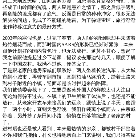
第二天雨过天晴，山间晨雾弥漫，回想前夜真是格外奇幻，险
些成了山岭间的冤魂，两人应是患难之情了，那之后似乎遇到
再危险的境况都有了底气。反而是日常的种种冲突，很多无法
解决的问题，化成了不能碰的地雷。为了躲避雷区，旅行渐渐
变作转移注意力的最好方式。
2003年的寒假也是，过完了春节，两人间的硝烟味却并未随着
炮竹烟花而散，而那时国内SARS的形势已经渐渐紧张，本来
跟他计划好的国内背包行，也无法成行。逖莫不甘心，想起了
我之前跟他提起过乡下老家，提议改去那边待几天，顺便了解
一下中国农村。我拗不过他，便答应了。
于是跟老家的远房亲戚们联系好，两人坐着长途汽车，从大城
市到小城市，再转车到市镇，直到柏油马路消失，踏着土路来
到村子附近的小镇，迎面却是临时拦起来的路障。
我们被镇委会截下了，主要是逖莫外国人的样貌太引人注目，
无论如何躲不过去。在镇上的卫生所量了体温后，也还是不能
放行。从老家开农车来接我们的远亲，跟镇上说了半天，磨蹭
了一两个小时，直到天色渐晚，我们佯装离小镇而去，由亲戚
带着，另外抄了条田间小路，悄悄在日落前绕进了老家的村
子。
进村后也还是被人看到，本来最热情的乡亲，都被村干部挡着
不许和我们接触，村长也特地亲自上门来讲明，我们只得答应