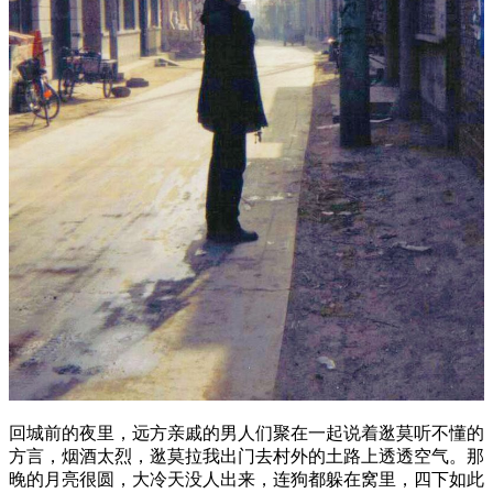
回城前的夜里，远方亲戚的男人们聚在一起说着逖莫听不懂的
方言，烟酒太烈，逖莫拉我出门去村外的土路上透透空气。那
晚的月亮很圆，大冷天没人出来，连狗都躲在窝里，四下如此