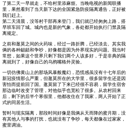
了第二天一早就走，不给村里添麻烦。当晚电视的新闻联播
里，果然看到了当天新下达的全国紧急防疫隔离通告，正好被
我们赶上。
第二天清晨，没等村干部再来登门，我们就已经匆匆上路，搭
早班车回了城。城内也是新的气象，各处都开始执行门禁及隔
离规定。
之前和逖莫之间的火药味，经过一路折腾，已经淡去。其实我
俩的各种龃龉和争吵，好像都是因为外界现实的问题。我当时
常想，如果这个世界只剩下我们两个人该多好，于是非典的隔
离就到了，好像自己的乌鸦嘴格外灵验。
一切仿佛黄山上的那场风暴般魔幻，恐慌感虽没有十七年后的
新冠疫情那么严重，但逖莫所在的大学里，很多留学生还是因
害怕而提前回了国。逖莫留了下来已经很不容易，留学生宿舍
那边临时改变了管理，对他似乎也宽松了很多。从农村回来
后，剩下的后半个寒假里，他都改住在了我家，两人开始了正
式的同居生活。
暂时与现实隔离，那段时间好像是我俩从天而降的蜜月期，没
有其他人与事的打扰，也就没有了争吵，每天都像在过家家，
蜜里调油。