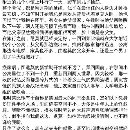
附近的几个小镇上环行了一天，蹬车到几乎抽筋。
整个暑假，都是蜜月期的延续。似乎在最信任的人身边才睡得
最安稳，不知何时开始我总是喜欢从背后抱着逖莫入睡，他也
习惯了让我抱在怀里。有次在他父母家，午睡时被他父亲唤醒
吃下午茶，两人还是习惯了抱着而睡，我被叫醒时非常尴尬，
而他父亲显然觉得我俩的睡相很可爱，脸上满是慈父笑。
在旅行之前，逖莫就已经决定好，一回到莱比锡就在大学附近
找个小公寓，从父母那边搬出来。找房和搬家都很迅速，公寓
那边有电梯，家具也不多，由逖莫的父亲开车，还是三个男丁
用了半天就搬好了。
搬家后，距逖莫的新学期开学就不远了。我回国前，在那间小
公寓里住了不到一个月，重新回到两人世界。因为轻松，那一
段的记忆反而都是碎片式的：带着乡土气的男同酒吧，阴沉古
怪的民族大会战纪念碑，他朋友家自种的大麻草，大学电影小
组的放映会……
那时莱比锡有个自称是德国最大的同志桑拿馆，25岁以下凭身
份证件半价入场，里面确实空间不小，大多是中年以上的怪叔
叔。我听不懂德语，换衣服时旁边的大叔声调夸张地调戏些什
么，似乎指向我俩这边。逖莫一如往常地假装没听到，也不翻
译给我听。
只住了这么久，却有老夫夫的感觉，甚至吵起嘴来都变得驾轻