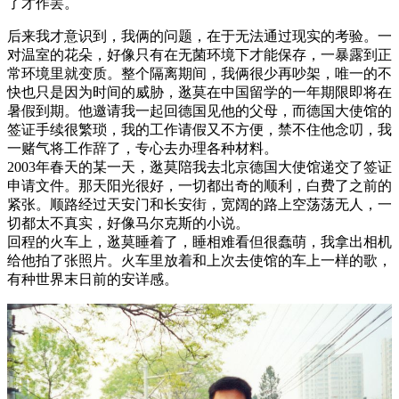
了才作罢。
后来我才意识到，我俩的问题，在于无法通过现实的考验。一
对温室的花朵，好像只有在无菌环境下才能保存，一暴露到正
常环境里就变质。整个隔离期间，我俩很少再吵架，唯一的不
快也只是因为时间的威胁，逖莫在中国留学的一年期限即将在
暑假到期。他邀请我一起回德国见他的父母，而德国大使馆的
签证手续很繁琐，我的工作请假又不方便，禁不住他念叨，我
一赌气将工作辞了，专心去办理各种材料。
2003年春天的某一天，逖莫陪我去北京德国大使馆递交了签证
申请文件。那天阳光很好，一切都出奇的顺利，白费了之前的
紧张。顺路经过天安门和长安街，宽阔的路上空荡荡无人，一
切都太不真实，好像马尔克斯的小说。
回程的火车上，逖莫睡着了，睡相难看但很蠢萌，我拿出相机
给他拍了张照片。火车里放着和上次去使馆的车上一样的歌，
有种世界末日前的安详感。