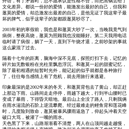
外语，有了矛盾时，总不愿承认是性格不合，而把黑锅丢给了
文化差异。都说一份好的爱情，能激发出最好的自己，但我和
逖莫的爱情，却总激发出最差的自己，是他见证了我这辈子最
坏的脾气，似乎这辈子的架都跟逖莫吵尽了。
2003年初的寒假前，我也是和逖莫大吵了一次，当晚我竟气到
病倒，整夜高烧，逖莫为照顾我也没能睡好。第二天我用电话
临时请了病假，躺了一天，直到下午烧才退，之前吵架的事就
这么蒙混了过去。
隔着十七年的距离，脑海中深不见底，探照灯扫下去，记忆的
碎片如无数银粉在光柱里飘忽浮沉。和逖莫一起的甜蜜记忆，
除了最初相遇的短暂时光外，能记起的似乎就都是各种旅行
了，往往每当感情上有了危机，就去用旅行来逃避。
印象最深的是2002年末的冬天，和逖莫背包去了黄山，却正赶
上那边下雨。山路间走走停停，雨越下越大，行到半山腰时已
变成了暴雨，下得昏天暗地。最后山上全没了路人，只剩我俩
在雨水湍流的石阶上逆流攀爬。经过最难走的鲤鱼背和莲花峰
时，几度险到致命，逖莫被暴风骤雨逼急了，仰起头冲着天空
破口大骂，被灌了一嘴的雨水。
天色黑了下来，山路渐渐看不清楚，两人在山顶间越走越慢，