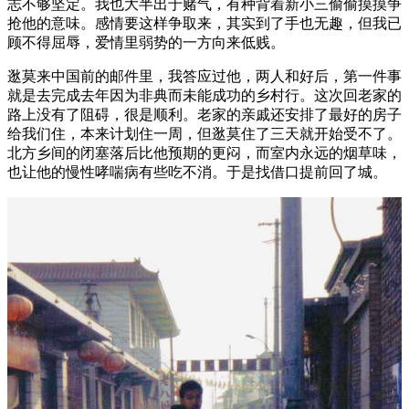
志不够坚定。我也大半出于赌气，有种背着新小三偷偷摸摸争
抢他的意味。感情要这样争取来，其实到了手也无趣，但我已
顾不得屈辱，爱情里弱势的一方向来低贱。
逖莫来中国前的邮件里，我答应过他，两人和好后，第一件事
就是去完成去年因为非典而未能成功的乡村行。这次回老家的
路上没有了阻碍，很是顺利。老家的亲戚还安排了最好的房子
给我们住，本来计划住一周，但逖莫住了三天就开始受不了。
北方乡间的闭塞落后比他预期的更闷，而室内永远的烟草味，
也让他的慢性哮喘病有些吃不消。于是找借口提前回了城。